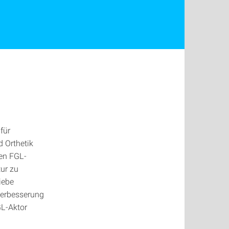
für
d Orthetik
len FGL-
ur zu
iebe
Verbesserung
GL-Aktor