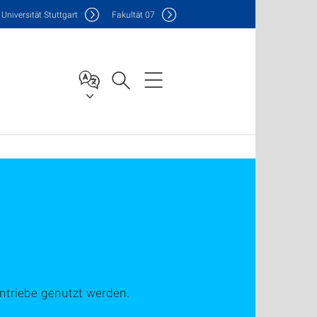
Uni
versität Stuttgart
F
akultät
07
ntriebe genutzt werden.