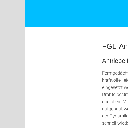
FGL-Ant
Antriebe
Formgedächtn
kraftvolle, 
eingesetzt w
Drähte bestr
erreichen. M
aufgebaut we
der Dynamik 
schnell wied