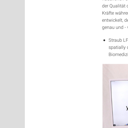
der Qualität 
Kräfte währe
entwickelt, d
genau und - v
Straub LF
spatially
Biomediz