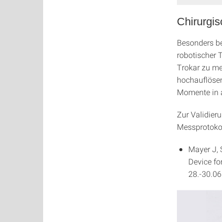
Chirurgis
Besonders bei
robotischer 
Trokar zu me
hochauflösen
Momente in 
Zur Validier
Messprotokol
Mayer J, 
Device fo
28.-30.0