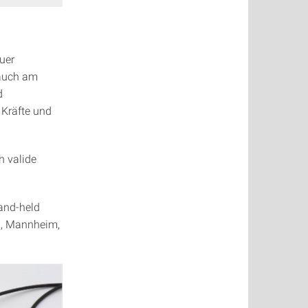
euer
 auch am
d
 Kräfte und
h valide
Hand-held
2, Mannheim,