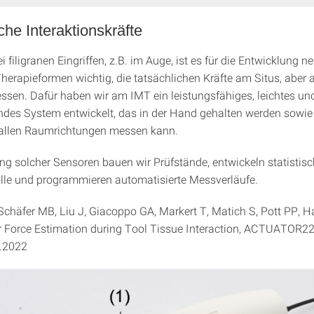
che Interaktionskräfte
 filigranen Eingriffen, z.B. im Auge, ist es für die Entwicklung n
Therapieformen wichtig, die tatsächlichen Kräfte am Situs, aber
ssen. Dafür haben wir am IMT ein leistungsfähiges, leichtes un
des System entwickelt, das in der Hand gehalten werden sowie
allen Raumrichtungen messen kann.
ung solcher Sensoren bauen wir Prüfstände, entwickeln statistisc
le und programmieren automatisierte Messverläufe.
Schäfer MB, Liu J, Giacoppo GA, Markert T, Matich S, Pott PP, 
r Force Estimation during Tool Tissue Interaction, ACTUATOR2
6.2022