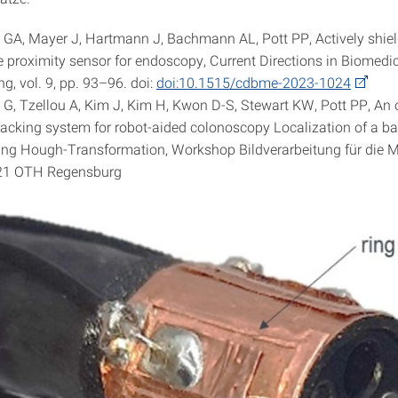
GA, Mayer J, Hartmann J, Bachmann AL, Pott PP, Actively shie
e proximity sensor for endoscopy, Current Directions in Biomedi
g, vol. 9, pp. 93–96. doi:
doi:10.1515/cdbme-2023-1024
G, Tzellou A, Kim J, Kim H, Kwon D-S, Stewart KW, Pott PP, An 
racking system for robot-aided colonoscopy Localization of a ba
ng Hough-Transformation, Workshop Bildverarbeitung für die M
021 OTH Regensburg