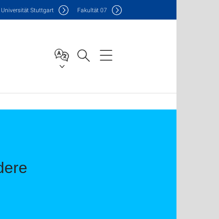
Uni
versität Stuttgart
F
akultät
07
dere