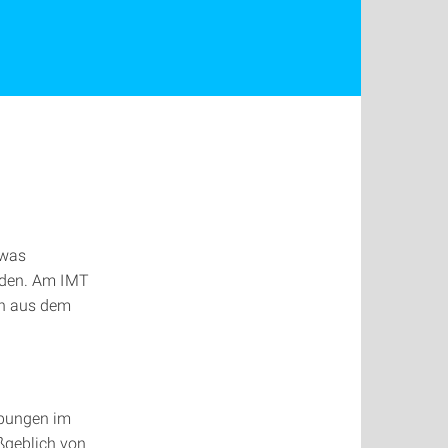
 was
rden. Am IMT
en aus dem
 Übungen im
ßgeblich von