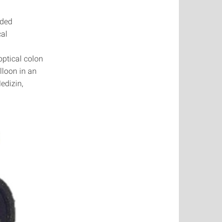
lded
cal
optical colon
lloon in an
edizin,