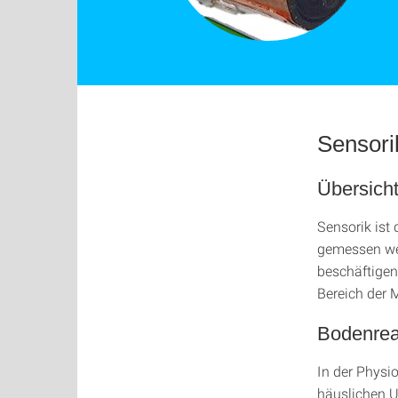
Sensori
Übersich
Sensorik ist
gemessen wer
beschäftigen
Bereich der 
Bodenrea
In der Physio
häuslichen U