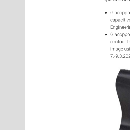
Giacoppo 
capacitiv
Engineerin
Giacoppo 
contour t
image usi
7.-9.3.2