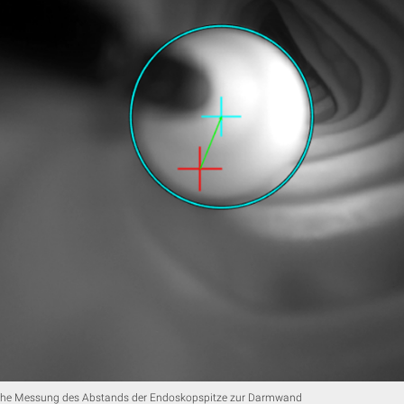
he Messung des Abstands der Endoskopspitze zur Darmwand