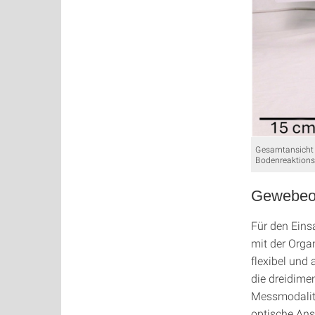
Gesamtansicht 
Bodenreaktions
Gewebeo
Für den Eins
mit der Orga
flexibel und
die dreidime
Messmodalit
optische Ans