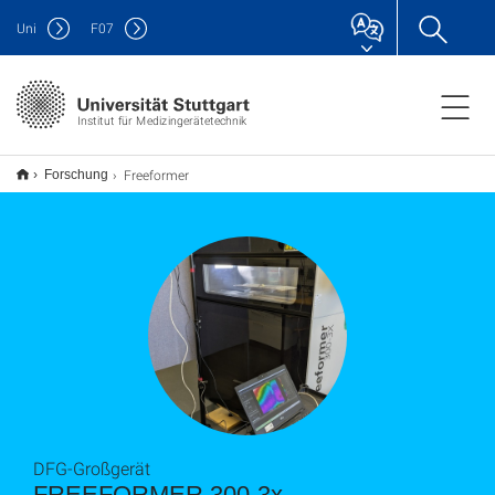
Uni
F
07
Institut für Medizingerätetechnik
Freeformer
Forschung
DFG-Großgerät
FREEFORMER 300-3x