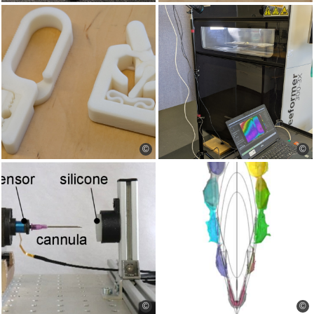
©
©
©
©