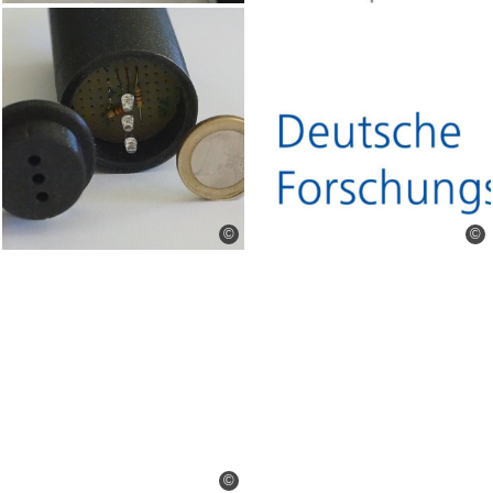
©
©
©