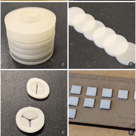
©
©
©
©