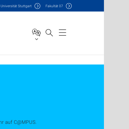
Uni
versität Stuttgart
F
akultät
07
 Uhr auf C@MPUS.