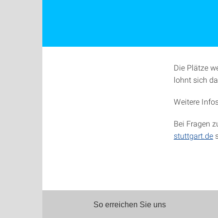
Die Plätze w
lohnt sich da
Weitere Info
Bei Fragen z
stuttgart.de
s
So erreichen Sie uns