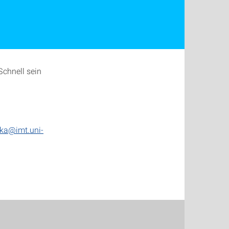
chnell sein
ika@imt.uni-