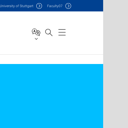
Uni
versity of Stuttgart
F
aculty
07