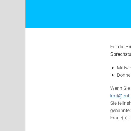
Für die
Pr
Sprechst
Mittwo
Donner
Wenn Sie 
kmt@imt.u
Sie teiln
genannten 
Frage(n),