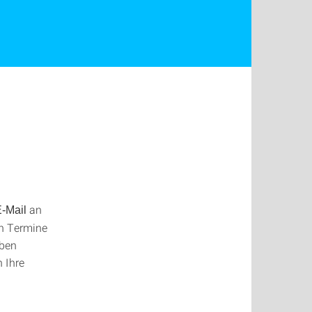
an
-Mail
en Termine
oben
h Ihre