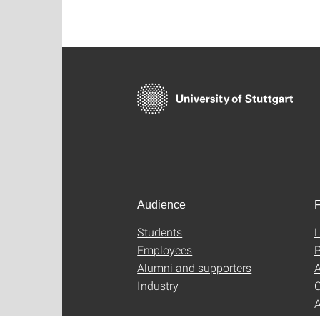
Audience
F
Students
L
Employees
P
Alumni and supporters
A
Industry
C