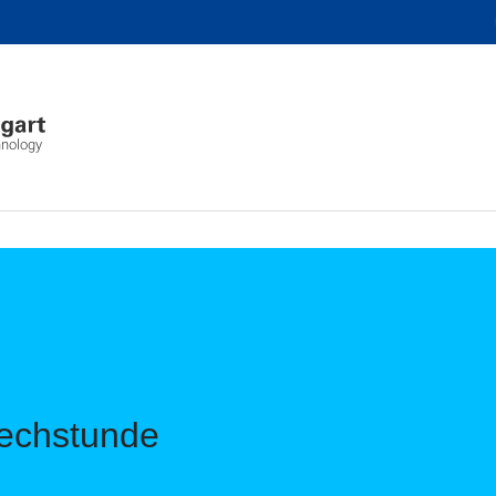
hnology
echstunde