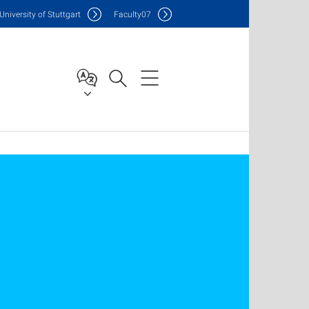
Uni
versity of Stuttgart
F
aculty
07