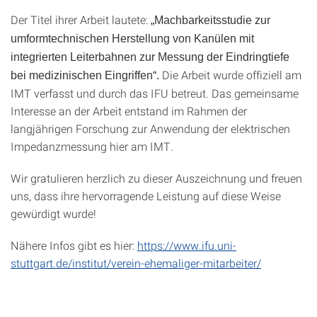
Der
Titel
ihrer
Arbeit
lautete:
„
Machbarkeitsstudie
zur
umformtechnischen
Herstellung
von
Kanülen
mit
integrierten
Leiterbahnen
zur
Messung
der
Eindringtiefe
Die Arbeit wurde offiziell am
bei
medizinischen
Eingriffen“.
IMT verfasst und durch das IFU betreut. Das gemeinsame
Interesse an der Arbeit entstand im Rahmen der
langjährigen Forschung zur Anwendung der elektrischen
Impedanzmessung hier am IMT.
Wir
gratulieren
herzlich
zu
dieser
Auszeichnung
und
freuen
uns,
dass
ihre
hervorragende
Leistung
auf
diese
Weise
gewürdigt
wurde!
Nähere Infos gibt es hier:
https://www.ifu.uni-
stuttgart.de/institut/verein-ehemaliger-mitarbeiter/