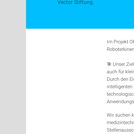
Vector Stiftung.
Im Projekt O
Roboterkinem
🎯 Unser Ziel
auch für kle
Durch den Ei
intelligent
technologisc
Anwendungss
Wir suchen k
medizintechn
Stellenaussc