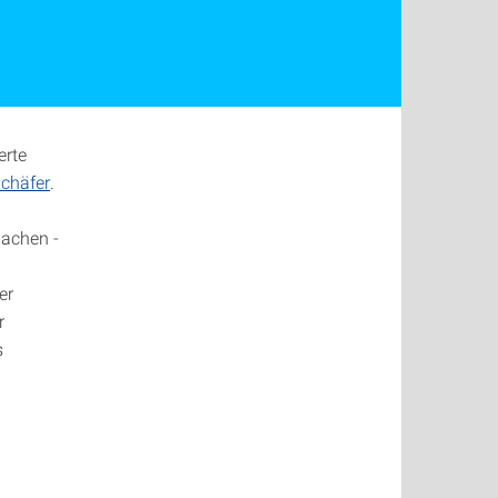
erte
chäfer
.
machen -
er
r
s