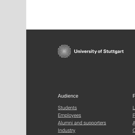
Audience
F
Students
L
Employees
P
Alumni and supporters
A
Industry
C