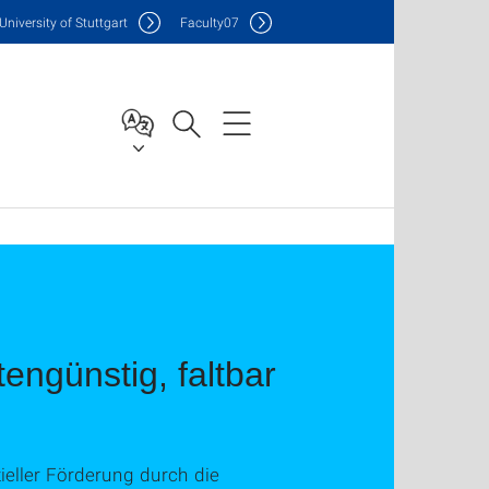
Uni
versity of Stuttgart
F
aculty
07
tengünstig, faltbar
ieller Förderung durch die