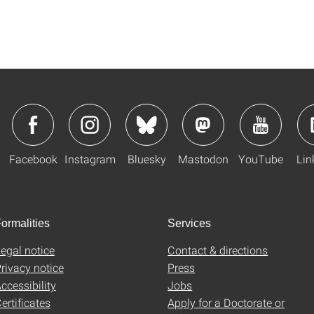
Facebook
Instagram
Bluesky
Mastodon
YouTube
Lin
ormalities
Services
egal notice
Contact & directions
rivacy notice
Press
ccessibility
Jobs
ertificates
Apply for a Doctorate or